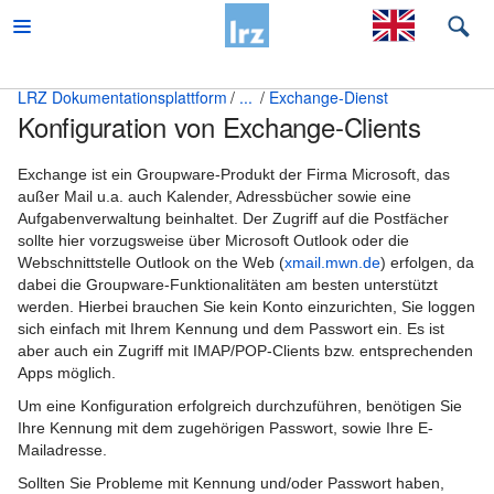
LRZ Dokumentationsplattform
...
Exchange-Dienst
Konfiguration von Exchange-Clients
Beratung
Desktop und mobile Clients
Exchange ist ein Groupware-Produkt der Firma Microsoft, das
außer Mail u.a. auch Kalender, Adressbücher sowie eine
E-Mail und Groupware
Aufgabenverwaltung beinhaltet. Der Zugriff auf die Postfächer
sollte hier vorzugsweise über Microsoft Outlook oder die
Allgemeine Hinweise zur Nutzung der LRZ
Webschnittstelle Outlook on the Web (
xmail.mwn.de
)
erfolgen, da
Mailservices
dabei die Groupware-Funktionalitäten am besten unterstützt
werden. Hierbei brauchen Sie kein Konto einzurichten, Sie loggen
Mail Hosting
sich einfach mit Ihrem Kennung und dem Passwort ein. Es ist
aber auch ein Zugriff mit IMAP/POP-Clients bzw. entsprechenden
Exchange-Dienst
Apps möglich.
Um eine Konfiguration erfolgreich durchzuführen, benötigen Sie
Umzug auf Exchange
Ihre Kennung mit dem zugehörigen Passwort, sowie Ihre E-
Mailadresse.
Policies für den Exchange-Dienst
Sollten Sie Probleme mit Kennung und/oder Passwort haben,