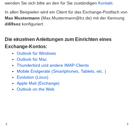
Identity Management Portal (IDM-Portal)
wenden Sie sich bitte an den für Sie zuständigen
Kontakt
.
des LRZ
In allen Beispielen wird ein Client für das Exchange-Postfach von
Max Mustermann
(Max.Mustermann@lrz.de) mit der Kennung
Exchange-Funktionsobjekte
di69soz
konfiguriert.
Exchange FAQ
Die einzelnen Anleitungen zum Einrichten eines
Kontakt bei Fragen und Problemen mit
Exchange-Kontos:
Exchange
Outlook für Windows
Outlook für Mac
Konfiguration von Exchange-Clients
Thunderbird und andere IMAP-Clients
Mobile Endgeräte (Smartphones, Tablets, etc. )
Outlook für Windows
Evolution (Linux)
Apple Mail (Exchange)
Outlook für Mac
Outlook on the Web
Thunderbird und andere IMAP-Clients
Mobile Endgeräte (Smartphones,
Tablets, etc. )
Evolution (Linux)