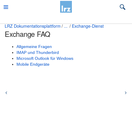
LRZ Dokumentationsplattform
...
Exchange-Dienst
Exchange FAQ
Beratung
Desktop und mobile Clients
Allgemeine Fragen
IMAP und Thunderbird
E-Mail und Groupware
Microsoft Outlook für Windows
Mobile Endgeräte
Allgemeine Hinweise zur Nutzung der LRZ
Mailservices
Mail Hosting
Exchange-Dienst
Umzug auf Exchange
Policies für den Exchange-Dienst