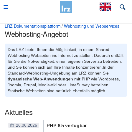
LRZ Dokumentationsplattform
Webhosting und Webservices
Webhosting-Angebot
Beratung
Desktop und mobile Clients
Das LRZ bietet Ihnen die Möglichkeit, in einem Shared
Webhosting Webseiten ins Internet zu stellen. Dadurch entfällt
E-Mail und Groupware
für Sie die Notwendigkeit, einen eigenen Server zu betreiben,
und Sie können sich auf Ihre Inhalte konzentrieren.In der
High Performance Computing
Standard-Webhosting-Umgebung am LRZ können Sie
dynamische Web-Anwendungen mit PHP
wie Wordpress,
Virtual Infrastructure Services
Joomla, Drupal, Mediawiki oder LimeSurvey betreiben.
Statische Webseiten sind natürlich ebenfalls möglich.
Netz
Sonstiges
Aktuelles
Speicherlösungen
26.06.2026
PHP 8.5 verfügbar
Unterstützende Dienste