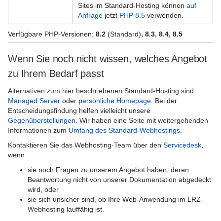
Sites im Standard-Hosting können
auf
Virtuelle Realität und Visualisierung
Anfrage
jetzt
PHP 8.5
verwenden.
Vor-Ort Services
Verfügbare PHP-Versionen:
8.2
(Standard)
, 8.3, 8.4, 8.5
Webhosting und Webservices
Wenn Sie noch nicht wissen, welches Angebot
GitLab
zu Ihrem Bedarf passt
Alternativen zum hier beschriebenen Standard-Hosting sind
Livestreaming
Managed Server
oder p
ersönliche Homepage
. Bei der
Entscheidungsfindung helfen vielleicht unsere
Persönliche Homepage
Gegenüberstellungen
.
Wir haben eine Seite mit weitergehenden
Informationen zum
Sharepoint Teamsite
Umfang des Standard-Webhostings
.
Kontaktieren Sie das Webhosting-Team über den
Servicedesk
,
Videokonferenzservice (WebRTC)
wenn
Video on Demand (VoD)
sie noch Fragen zu unserem Angebot haben, deren
Beantwortung nicht von unserer Dokumentation abgedeckt
Webhosting-Angebot
wird, oder
sie sich unsicher sind, ob Ihre Web-Anwendung im LRZ-
Webhosting – Entscheidungshilfen
Webhosting lauffähig ist.