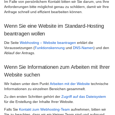
Im Falle von persönlichem Kontakt bitten wir Sie darum, uns Ihre
Webhosting – Website beantragen
Anforderungen bitte möglichst genau zu schildern, damit wir Ihre
Anfrage schnell und effizient bearbeiten können.
Webhosting – Arbeiten mit der Website
Kontakt zum LRZ-Webhosting-Team
Wenn Sie eine Website im Standard-Hosting
beantragen wollen
Sicherheitszertifikat für Ihre Website
Die Seite
Webhosting – Website beantragen
erklärt die
Spezial-Angebote für Institutionen
Voraussetzungen (
Funktionskennung
und
DNS-Namen
) und den
Ablauf der Antrags.
Webhosting-FAQ
Wenn Sie Informationen zum Arbeiten mit Ihrer
Website suchen
Wir haben unter dem Punkt
Arbeiten mit der Website
technische
Informationen zu einzelnen Bereichen gesammelt.
Zu den ersten Schritten gehört der
Zugriff auf das Dateisystem
für die Erstellung der Inhalte Ihrer Website.
Falls Sie
Kontakt zum Webhosting-Team
aufnehmen, bitten wir
Sie zu beachten, dass wir ein kleines Team sind und aufgrund